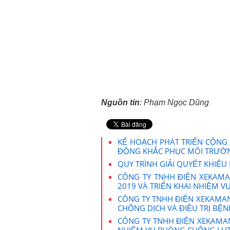
Nguồn tin
: Phạm Ngọc Dũng
KẾ HOẠCH PHÁT TRIỂN CỘNG 
ĐỘNG KHẮC PHỤC MÔI TRƯỜN
QUY TRÌNH GIẢI QUYẾT KHIẾU
CÔNG TY TNHH ĐIỆN XEKAMA
2019 VÀ TRIỂN KHAI NHIỆM 
CÔNG TY TNHH ĐIỆN XEKAMAN
CHỐNG DỊCH VÀ ĐIỀU TRỊ BỆN
CÔNG TY TNHH ĐIỆN XEKAMA