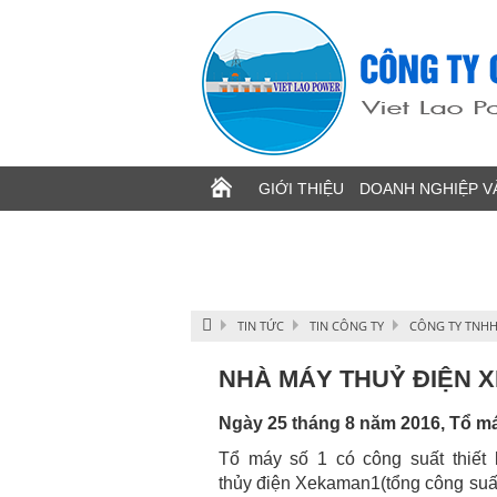
Image 1
GIỚI THIỆU
DOANH NGHIỆP V
TIN TỨC
TIN CÔNG TY
CÔNG TY TNHH
NHÀ MÁY THUỶ ĐIỆN 
Ngày 25 tháng 8 năm 2016, Tổ má
Tổ máy số 1 có công suất thiế
thủy
điện
Xekaman
1
(tổng công su