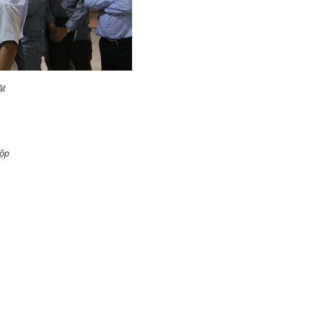
ặt
hộp