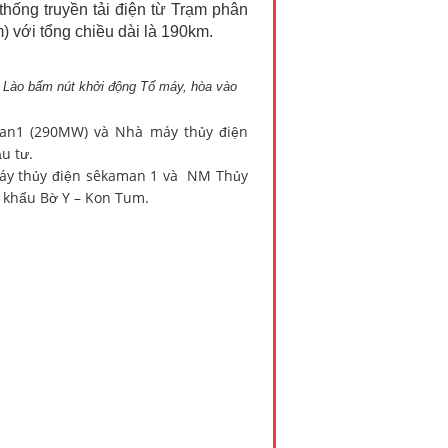
hống truyền tải điện từ
Trạm phân
m
) với tổng chiều dài là 190km.
t Lào bấm nút khởi động Tổ máy, hòa vào
an1 (290MW) và Nhà máy thủy điện
u tư.
máy thủy điện sêkaman 1 và NM Thủy
 khẩu Bờ Y – Kon Tum.