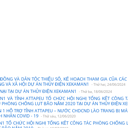
ĐỒNG VÀ DÂN TỘC THIỂU SỐ, KẾ HOẠCH THAM GIA CỦA CÁC
G VÀ XÃ HỘI DỰ ÁN THỦY ĐIỆN XEKAMAN1
- Thứ hai, 24/06/2024
 NẠI TẠI DỰ ÁN THỦY ĐIỆN XEKAMAN1
- Thứ ba, 18/06/2024
N1 VÀ TỈNH ATTAPEU TỔ CHỨC HỘI NGHỊ TỔNG KẾT CÔNG
VỤ PHÒNG CHỐNG LỤT BÃO NĂM 2020 TẠI DỰ ÁN THỦY ĐIỆN 
 1 HỖ TRỢ TỈNH ATTAPEU – NƯỚC CHDCND LÀO TRANG BỊ M
H NHÂN COVID - 19
- Thứ sáu, 12/06/2020
N1 TỔ CHỨC HỘI NGHỊ TỔNG KẾT CÔNG TÁC PHÒNG CHỐNG L