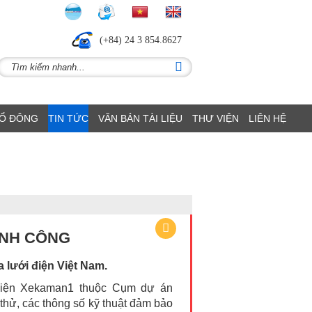
(+84) 24 3 854.8627
CỔ ĐÔNG
TIN TỨC
VĂN BẢN TÀI LIỆU
THƯ VIỆN
LIÊN HỆ
ÀNH CÔNG
 lưới điện Việt Nam.
 điện Xekaman1
thuộc
C
ụm
d
ự
án
 thử, các thông số kỹ thuật đảm bảo