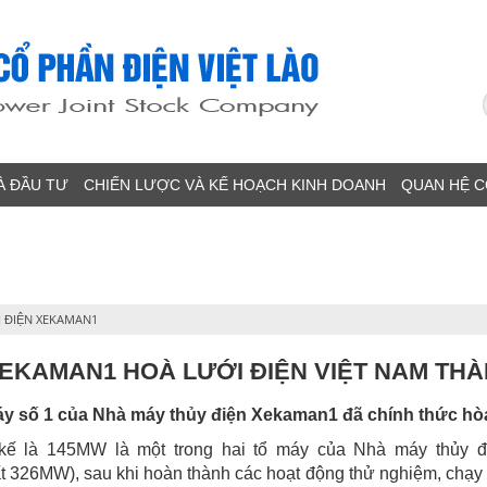
À ĐẦU TƯ
CHIẾN LƯỢC VÀ KẾ HOẠCH KINH DOANH
QUAN HỆ 
 ĐIỆN XEKAMAN1
XEKAMAN1 HOÀ LƯỚI ĐIỆN VIỆT NAM TH
y số 1 của Nhà máy thủy điện Xekaman1 đã chính thức hòa
t kế là 145MW là một trong hai tổ máy của Nhà máy thủy
ất
32
6
MW
), sau khi hoàn thành các hoạt động thử nghiệm, chạy