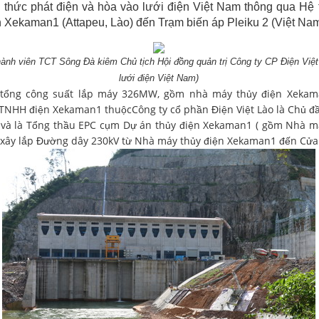
 thức phát điện và hòa vào lưới điện Việt Nam thông qua Hệ t
ện Xekaman1
(Attapeu, Lào) đến Trạm biến áp
Pleiku 2
(
Việt Na
hành viên TCT Sông Đà kiêm Chủ tịch Hội đồng quản trị Công ty CP Điện Việ
lưới điện Việt Nam
)
tổng công suất lắp máy 326MW, gồm nhà máy thủy điện Xekam
TNHH điện Xekaman1 thuộcCông ty cổ phần Điện Việt Lào là Chủ đầ
n và là Tổng thầu EPC cụm Dự án thủy điện Xekaman1 ( gồm Nhà 
u xây lắp Đường dây 230kV từ Nhà máy thủy điện Xekaman1 đến Cửa