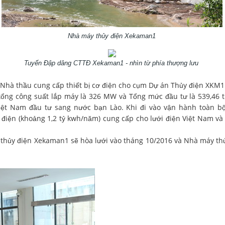
Nhà máy thủy điện Xekaman1
Tuyến Đập dâng CTTĐ Xekaman1 - nhìn từ phía thượng lưu
 Nhà thầu cung cấp thiết bị cơ điện cho cụm Dự án Thủy điện XKM1
ổng công suất lắp máy là 326 MW và Tổng mức đầu tư là 539,46 tr
iệt Nam đầu tư sang nước bạn Lào. Khi đi vào vận hành toàn bộ
điện (khoảng 1,2 tỷ kwh/năm) cung cấp cho lưới điện Việt Nam và
 thủy điện Xekaman1 sẽ hòa lưới vào tháng 10/2016 và Nhà máy th