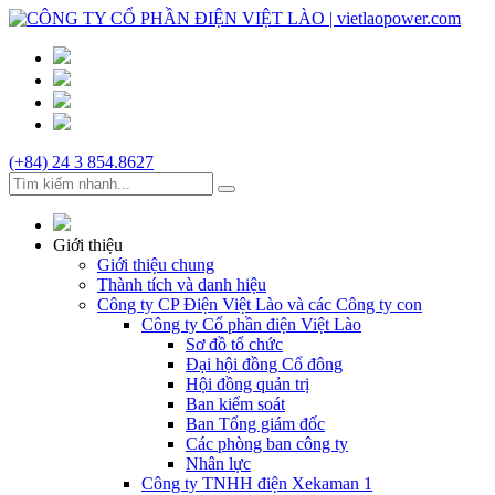
(+84) 24 3 854.8627
Giới thiệu
Giới thiệu chung
Thành tích và danh hiệu
Công ty CP Điện Việt Lào và các Công ty con
Công ty Cổ phần điện Việt Lào
Sơ đồ tổ chức
Đại hội đồng Cổ đông
Hội đồng quản trị
Ban kiểm soát
Ban Tổng giám đốc
Các phòng ban công ty
Nhân lực
Công ty TNHH điện Xekaman 1