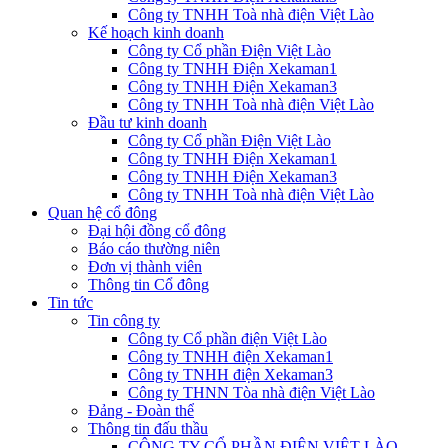
Công ty TNHH Toà nhà điện Việt Lào
Kế hoạch kinh doanh
Công ty Cổ phần Điện Việt Lào
Công ty TNHH Điện Xekaman1
Công ty TNHH Điện Xekaman3
Công ty TNHH Toà nhà điện Việt Lào
Đầu tư kinh doanh
Công ty Cổ phần Điện Việt Lào
Công ty TNHH Điện Xekaman1
Công ty TNHH Điện Xekaman3
Công ty TNHH Toà nhà điện Việt Lào
Quan hệ cổ đông
Đại hội đồng cổ đông
Báo cáo thường niên
Đơn vị thành viên
Thông tin Cổ đông
Tin tức
Tin công ty
Công ty Cổ phần điện Việt Lào
Công ty TNHH điện Xekaman1
Công ty TNHH điện Xekaman3
Công ty THNN Tòa nhà điện Việt Lào
Đảng - Đoàn thể
Thông tin đấu thầu
CÔNG TY CỔ PHẦN ĐIỆN VIỆT LÀO