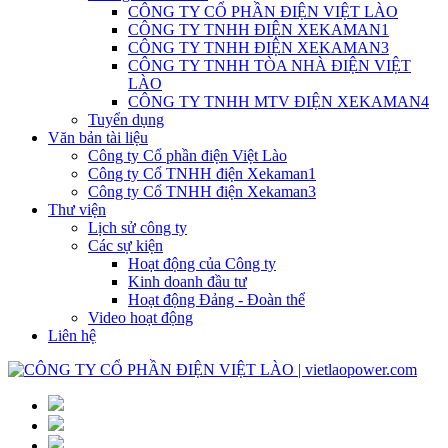
CÔNG TY CỔ PHẦN ĐIỆN VIỆT LÀO
CÔNG TY TNHH ĐIỆN XEKAMAN1
CÔNG TY TNHH ĐIỆN XEKAMAN3
CÔNG TY TNHH TÒA NHÀ ĐIỆN VIỆT
LÀO
CÔNG TY TNHH MTV ĐIỆN XEKAMAN4
Tuyển dụng
Văn bản tài liệu
Công ty Cổ phần điện Việt Lào
Công ty Cổ TNHH điện Xekaman1
Công ty Cổ TNHH điện Xekaman3
Thư viện
Lịch sử công ty
Các sự kiện
Hoạt động của Công ty
Kinh doanh đầu tư
Hoạt động Đảng - Đoàn thể
Video hoạt động
Liên hệ