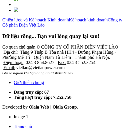
Chiến lược và Kế hoạch Kinh doanh
Kế hoạch kinh doanh
Công ty
Cổ phần Điện Việt Lào
Dữ liệu rỗng... Bạn vui lòng quay lại sau!
Cơ quan chủ quản ©
CÔNG TY CỔ PHẦN ĐIỆN VIỆT LÀO
Địa chỉ:
Tầng 9 Tháp B Tòa nhà HH4 - Đường Phạm Hùng -
Phường Mễ Trì - Quận Nam Từ Liêm - Thành phố Hà Nội.
Điện thoại:
024 3 854.8627
Fax:
024 3 552.3254
Email:
vietlao@vietlaopower.com
Ghi rõ nguồn khi bạn đăng tin từ Website này.
Giới thiệu chung
Đang truy cập: 67
Tổng lượt truy cập: 7.252.750
Developed by
Olala Web | Olala Group
.
Image 1
Trang chủ