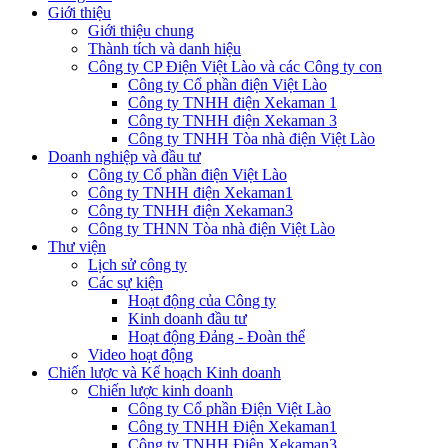
Giới thiệu
Giới thiệu chung
Thành tích và danh hiệu
Công ty CP Điện Việt Lào và các Công ty con
Công ty Cổ phần điện Việt Lào
Công ty TNHH điện Xekaman 1
Công ty TNHH điện Xekaman 3
Công ty TNHH Tòa nhà điện Việt Lào
Doanh nghiệp và đầu tư
Công ty Cổ phần điện Việt Lào
Công ty TNHH điện Xekaman1
Công ty TNHH điện Xekaman3
Công ty THNN Tòa nhà điện Việt Lào
Thư viện
Lịch sử công ty
Các sự kiện
Hoạt động của Công ty
Kinh doanh đầu tư
Hoạt động Đảng - Đoàn thể
Video hoạt động
Chiến lược và Kế hoạch Kinh doanh
Chiến lược kinh doanh
Công ty Cổ phần Điện Việt Lào
Công ty TNHH Điện Xekaman1
Công ty TNHH Điện Xekaman3