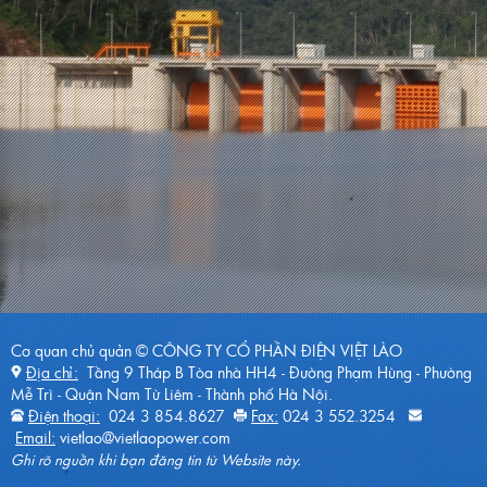
Cơ quan chủ quản ©
CÔNG TY CỔ PHẦN ĐIỆN VIỆT LÀO
Địa chỉ:
Tầng 9 Tháp B Tòa nhà HH4 - Đường Phạm Hùng - Phường
Mễ Trì - Quận Nam Từ Liêm - Thành phố Hà Nội.
Điện thoại:
024 3 854.8627
Fax:
024 3 552.3254
Email:
vietlao@vietlaopower.com
Ghi rõ nguồn khi bạn đăng tin từ Website này.