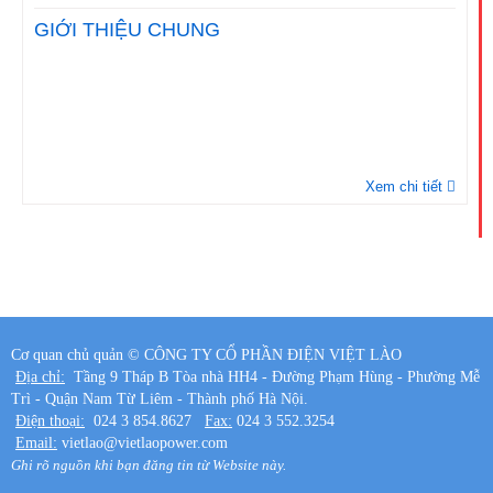
GIỚI THIỆU CHUNG
Xem chi tiết
Cơ quan chủ quản ©
CÔNG TY CỔ PHẦN ĐIỆN VIỆT LÀO
Địa chỉ:
Tầng 9 Tháp B Tòa nhà HH4 - Đường Phạm Hùng - Phường Mễ
Trì - Quận Nam Từ Liêm - Thành phố Hà Nội.
Điện thoại:
024 3 854.8627
Fax:
024 3 552.3254
Email:
vietlao@vietlaopower.com
Ghi rõ nguồn khi bạn đăng tin từ Website này.