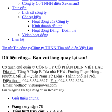
Công ty Cổ TNHH điện Xekaman3
Thư viện
Lịch sử công ty
Các sự kiện
Hoạt động của Công ty
Kinh doanh đầu tư
Hoạt động Đảng - Đoàn thể
Video hoạt động
Liên hệ
Tin tức
Tin công ty
Công ty THNN Tòa nhà điện Việt Lào
Dữ liệu rỗng... Bạn vui lòng quay lại sau!
Cơ quan chủ quản ©
CÔNG TY CỔ PHẦN ĐIỆN VIỆT LÀO
Địa chỉ:
Tầng 9 Tháp B Tòa nhà HH4 - Đường Phạm Hùng -
Phường Mễ Trì - Quận Nam Từ Liêm - Thành phố Hà Nội.
Điện thoại:
024 3 854.8627
Fax:
024 3 552.3254
Email:
vietlao@vietlaopower.com
Ghi rõ nguồn khi bạn đăng tin từ Website này.
Giới thiệu chung
Đang truy cập: 76
Tổng lượt truy cập: 7.254.264