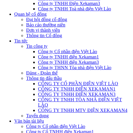
Công ty TNHH Điện Xekaman3
Công ty TNHH Toà nhà điện Việt Lào
Quan hệ cổ đông
Đại hội đồng cổ đông
Báo cáo thường niên
Đơn vị thành viên
Thông tin Cổ đông
Tin tức
Tin công ty
Công ty Cổ phần điện Việt Lào
Công ty TNHH điện Xekaman1
Công ty TNHH điện Xekaman3
Công ty THNN Tòa nhà điện Việt Lào
Đảng - Đoàn thể
Thông tin đấu thầu
CÔNG TY CỔ PHẦN ĐIỆN VIỆT LÀO
CÔNG TY TNHH ĐIỆN XEKAMAN1
CÔNG TY TNHH ĐIỆN XEKAMAN3
CÔNG TY TNHH TÒA NHÀ ĐIỆN VIỆT
LÀO
CÔNG TY TNHH MTV ĐIỆN XEKAMAN4
Tuyển dụng
Văn bản tài liệu
Công ty Cổ phần điện Việt Lào
Công ty Cổ TNHH điện Xekaman1