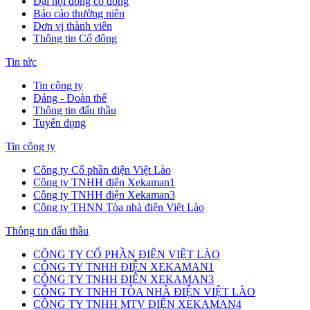
Đại hội đồng cổ đông
Báo cáo thường niên
Đơn vị thành viên
Thông tin Cổ đông
Tin tức
Tin công ty
Đảng - Đoàn thể
Thông tin đấu thầu
Tuyển dụng
Tin công ty
Công ty Cổ phần điện Việt Lào
Công ty TNHH điện Xekaman1
Công ty TNHH điện Xekaman3
Công ty THNN Tòa nhà điện Việt Lào
Thông tin đấu thầu
CÔNG TY CỔ PHẦN ĐIỆN VIỆT LÀO
CÔNG TY TNHH ĐIỆN XEKAMAN1
CÔNG TY TNHH ĐIỆN XEKAMAN3
CÔNG TY TNHH TÒA NHÀ ĐIỆN VIỆT LÀO
CÔNG TY TNHH MTV ĐIỆN XEKAMAN4