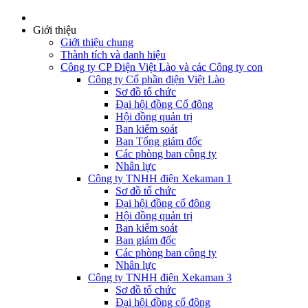
Giới thiệu
Giới thiệu chung
Thành tích và danh hiệu
Công ty CP Điện Việt Lào và các Công ty con
Công ty Cổ phần điện Việt Lào
Sơ đồ tổ chức
Đại hội đồng Cổ đông
Hội đồng quản trị
Ban kiểm soát
Ban Tổng giám đốc
Các phòng ban công ty
Nhân lực
Công ty TNHH điện Xekaman 1
Sơ đồ tổ chức
Đại hội đồng cổ đông
Hội đồng quản trị
Ban kiểm soát
Ban giám đốc
Các phòng ban công ty
Nhân lực
Công ty TNHH điện Xekaman 3
Sơ đồ tổ chức
Đại hội đồng cổ đông