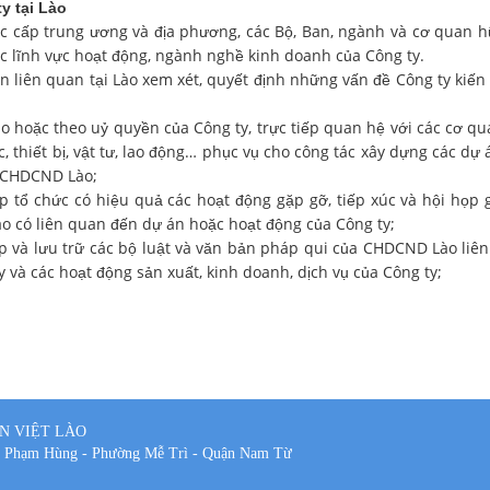
 tại Lào
các cấp trung ương và địa phương, các Bộ, Ban, ngành và cơ quan
c lĩnh vực hoạt động, ngành nghề kinh doanh của Công ty.
n liên quan tại Lào xem xét, quyết định những vấn đề Công ty kiến 
o hoặc theo uỷ quyền của Công ty, trực tiếp quan hệ với các cơ q
thiết bị, vật tư, lao động… phục vụ cho công tác xây dựng các dự 
i CHDCND Lào;
p tổ chức có hiệu quả các hoạt động gặp gỡ, tiếp xúc và hội họp 
o có liên quan đến dự án hoặc hoạt động của Công ty;
tập và lưu trữ các bộ luật và văn bản pháp qui của CHDCND Lào liê
và các hoạt động sản xuất, kinh doanh, dịch vụ của Công ty;
N VIỆT LÀO
 Phạm Hùng - Phường Mễ Trì - Quận Nam Từ