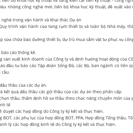
iến bộ khoa học kỹ thuật và sáng kiến cải tiến kỹ thuật - công ngh
hiệu những công nghệ mới, tiến bộ khoa học kỹ thuật, đề xuất vào 
g nghệ trong vận hành và khai thác Dự án
ình vận hành của từng cụm thiết bị và toàn bộ Nhà máy, thẩm
a chữa bảo dưỡng thiết bị, dự trù mua sắm vật tư phục vụ công
 báo cáo thống kê.
g sản xuất kinh doanh của Công ty và định hướng hoạt động của Cô
cáo đầu tư báo cáo Tập đoàn Sông Đà, các Bộ, ban ngành có liên 
u cầu.
 đấu thầu của các dự án.
và kết quả đấu thầu các gói thầu của các dự án theo phân cấp.
, chọn thầu, thẩm định hồ sơ thầu theo chức năng chuyên môn của 
inh tế
hê duyệt các hợp đồng do Công ty ký kết và thực hiện.
 BOT, các phụ lục của hợp đồng BOT, PPA, Hợp đồng Tổng thầu, Tổ
hanh lý các hợp đồng kinh tế do Công ty ký kết và thực hiện.