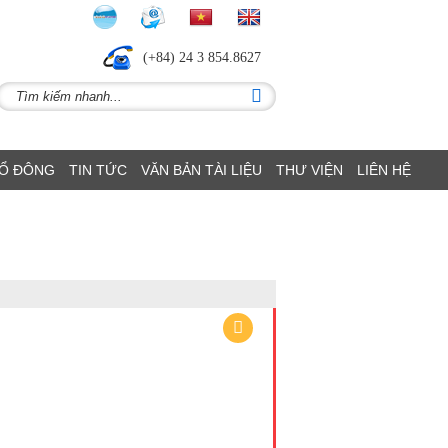
(+84) 24 3 854.8627
CỔ ĐÔNG
TIN TỨC
VĂN BẢN TÀI LIỆU
THƯ VIỆN
LIÊN HỆ