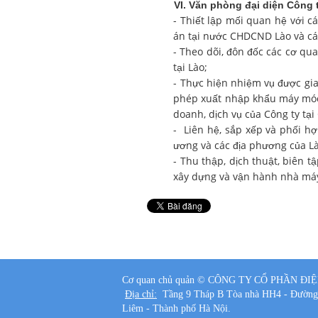
VI. Văn phòng đại diện Công ty
- Thiết lập mối quan hệ với 
án tại nước CHDCND Lào và cá
- Theo dõi, đôn đốc các cơ qua
tại Lào;
- Thực hiện nhiệm vụ được gia
phép xuất nhập khẩu máy móc, 
doanh, dịch vụ của Công ty tạ
- Liên hệ, sắp xếp và phối hợ
ương và các địa phương của Là
- Thu thập, dịch thuật, biên 
xây dựng và vận hành nhà máy 
Cơ quan chủ quản ©
CÔNG TY CỔ PHẦN ĐIỆ
Địa chỉ:
Tầng 9 Tháp B Tòa nhà HH4 - Đường
Liêm - Thành phố Hà Nội.