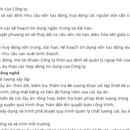
của Công ty.
 định nhu cầu vốn lưu động, huy động các nguồn vốn sẵn có 
c kế hoạch tín dụng ngắn, trung và dài hạn.
ương án về thay đổi cơ cấu vốn, tài sản, điều hòa vốn giữa các
ng vốn trung, dài hạn, kế hoạch tín dụng vốn lưu động dưới
 nhu cầu sản xuất kinh doanh.
g, mở tài khoản Công ty theo qui định về quản lý ngoại hối củ
thảo các Hợp đồng tín dụng của Công ty.
 Công nghệ
ất lượng xây lắp
: theo dõi, kiểm tra, thẩm tra đề cương khảo sát lập thiết kế cơ
 trình, tổng mặt bằng và tiến độ hàng năm của các dự án.
độ các Dự án: tổng hợp, kiểm tra biện pháp khối lượng trong t
g xuyên quá trình thực hiện đến khi quyết toán công trình;
ng và trình phê duyệt quy trình quản lý chất lượng các dự án 
g và vệ sinh môi trường