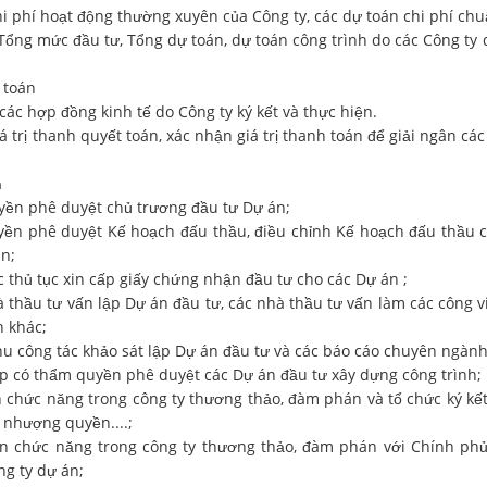
hi phí hoạt động thường xuyên của Công ty, các dự toán chi phí chu
 Tổng mức đầu tư, Tổng dự toán, dự toán công trình do các Công ty
 toán
 các hợp đồng kinh tế do Công ty ký kết và thực hiện.
iá trị thanh quyết toán, xác nhận giá trị thanh toán để giải ngân c
n
uyền phê duyệt chủ trương đầu tư Dự án;
yền phê duyệt Kế hoạch đấu thầu, điều chỉnh Kế hoạch đấu thầu cá
n;
c thủ tục xin cấp giấy chứng nhận đầu tư cho các Dự án ;
à thầu tư vấn lập Dự án đầu tư, các nhà thầu tư vấn làm các công v
h khác;
thu công tác khảo sát lập Dự án đầu tư và các báo cáo chuyên ngành
ấp có thẩm quyền phê duyệt các Dự án đầu tư xây dựng công trình;
n chức năng trong công ty thương thảo, đàm phán và tổ chức ký kế
nhượng quyền....;
n chức năng trong công ty thương thảo, đàm phán với Chính phủ
ng ty dự án;