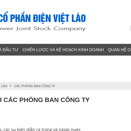
À ĐẦU TƯ
CHIẾN LƯỢC VÀ KẾ HOẠCH KINH DOANH
QUAN HỆ 
T LÀO
CÁC PHÒNG BAN CÔNG TY
Ụ CÁC PHÒNG BAN CÔNG TY
c sự kiện diễn ra trong và ngoài nước.