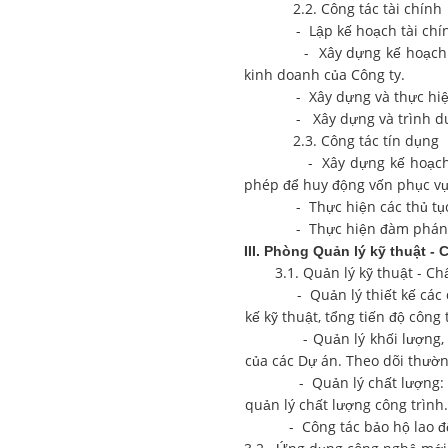
2.2. Công tác tài chính
- Lập kế hoạch tài chính 
- Xây dựng kế hoạch và xác
kinh doanh của Công ty.
- Xây dựng và thực hiện cá
- Xây dựng và trình duyệt ph
2.3. Công tác tín dụng
- Xây dựng kế hoạch huy độ
phép để huy động vốn phục vụ
- Thực hiện các thủ tục đón
- Thực hiện đàm phán, dự 
III. Phòng Quản lý kỹ thuật -
3.1. Quản lý kỹ thuật - Ch
- Quản lý thiết kế các dự án
kế kỹ thuật, tổng tiến độ công
- Quản lý khối lượng, tiến 
của các Dự án. Theo dõi thườn
- Quản lý chất lượng: xây dự
quản lý chất lượng công trình.
- Công tác bảo hộ lao độn