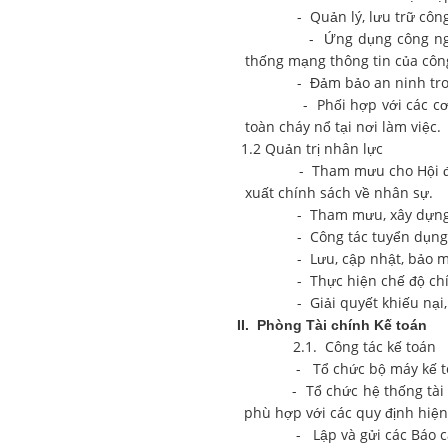
- Quản lý, lưu trữ công văn
- Ứng dụng công nghệ thông
thống mạng thông tin của công
- Đảm bảo an ninh trong
- Phối hợp với các cơ quan
toàn cháy nổ tại nơi làm việc.
1.2 Quản trị nhân lực
- Tham mưu cho Hội đồng qu
xuất chính sách về nhân sự.
- Tham mưu, xây dựng Mô hìn
- Công tác tuyển dụng, đào 
- Lưu, cập nhật, bảo mật hồ
- Thực hiện chế độ chính sá
- Giải quyết khiếu nại, tố c
II. Phòng Tài chính Kế toán
2.1. Công tác kế toán
- Tổ chức bộ máy kế toán
- Tổ chức hệ thống tài khoản
phù hợp với các quy định hiệ
- Lập và gửi các Báo cáo tài