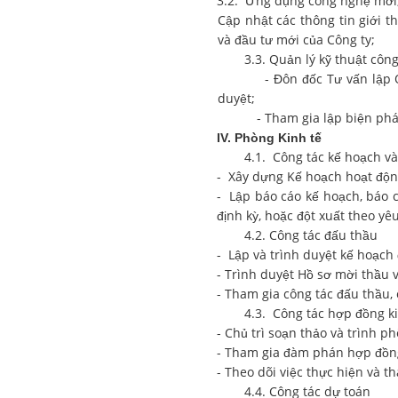
3.2. Ứng dụng công nghệ mới, t
Cập nhật các thông tin giới t
và đầu tư mới của Công ty;
3.3. Quản lý kỹ thuật côn
- Đôn đốc Tư vấn lập Quy tr
duyệt;
- Tham gia lập biện pháp sử
IV.
Phòng Kinh tế
4.1. Công tác kế hoạch và
- Xây dựng Kế hoạch hoạt độn
- Lập báo cáo kế hoạch, báo 
định kỳ, hoặc đột xuất theo yê
4.2. Công tác đấu thầu
- Lập và trình duyệt kế hoạch
- Trình duyệt Hồ sơ mời thầu 
- Tham gia công tác đấu thầu
4.3. Công tác hợp đồng k
- Chủ trì soạn thảo và trình p
- Tham gia đàm phán hợp đồng
- Theo dõi việc thực hiện và t
4.4. Công tác dự toán