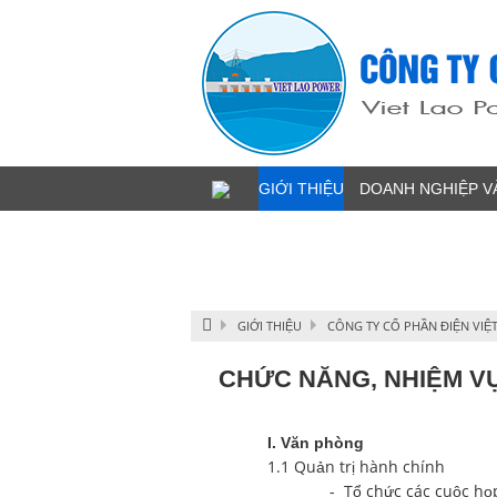
Image 1
GIỚI THIỆU
DOANH NGHIỆP V
GIỚI THIỆU
CÔNG TY CỔ PHẦN ĐIỆN VIỆ
CHỨC NĂNG, NHIỆM V
I. Văn phòng
1.1 Quản trị hành chính
- Tổ chức các cuộc họp, cá