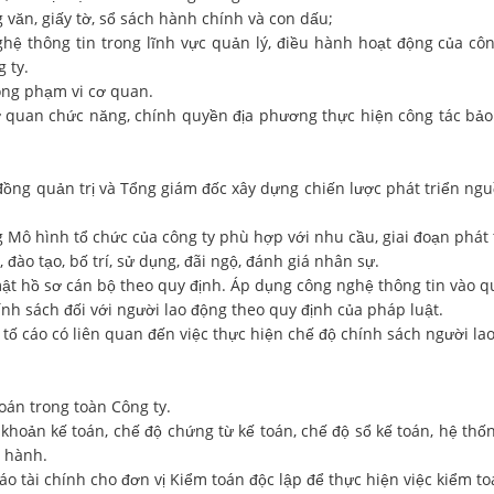
, giấy tờ, sổ sách hành chính và con dấu;
 tin trong lĩnh vực quản lý, điều hành hoạt động của công t
 ty.
 phạm vi cơ quan.
 chức năng, chính quyền địa phương thực hiện công tác bảo vệ
ản trị và Tổng giám đốc xây dựng chiến lược phát triển nguồn
h tổ chức của công ty phù hợp với nhu cầu, giai đoạn phát tr
tạo, bố trí, sử dụng, đãi ngộ, đánh giá nhân sự.
 sơ cán bộ theo quy định. Áp dụng công nghệ thông tin vào quả
ch đối với người lao động theo quy định của pháp luật.
áo có liên quan đến việc thực hiện chế độ chính sách người lao
 trong toàn Công ty.
 kế toán, chế độ chứng từ kế toán, chế độ sổ kế toán, hệ thống 
n hành.
 chính cho đơn vị Kiểm toán độc lập để thực hiện việc kiểm toá