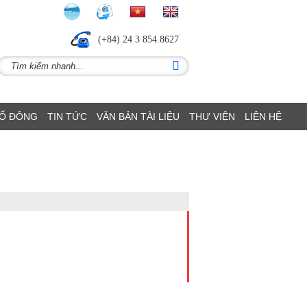
(+84) 24 3 854.8627
CỔ ĐÔNG
TIN TỨC
VĂN BẢN TÀI LIỆU
THƯ VIỆN
LIÊN HỆ