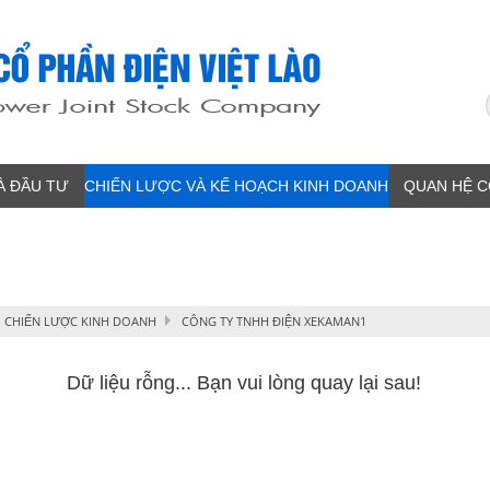
À ĐẦU TƯ
CHIẾN LƯỢC VÀ KẾ HOẠCH KINH DOANH
QUAN HỆ 
CHIẾN LƯỢC KINH DOANH
CÔNG TY TNHH ĐIỆN XEKAMAN1
Dữ liệu rỗng... Bạn vui lòng quay lại sau!