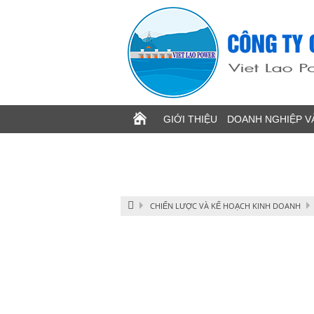
Image 1
GIỚI THIỆU
DOANH NGHIỆP V
CHIẾN LƯỢC VÀ KẾ HOẠCH KINH DOANH