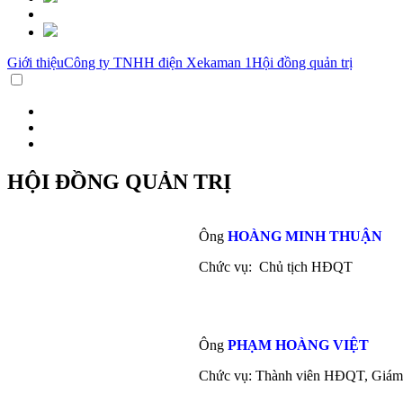
Giới thiệu
Công ty TNHH điện Xekaman 1
Hội đồng quản trị
HỘI ĐỒNG QUẢN TRỊ
Ông
HOÀNG MINH THUẬN
Chức vụ: Chủ tịch HĐQT
Ông
PHẠM HOÀNG VIỆT
Chức vụ: Thành viên HĐQT, Giám