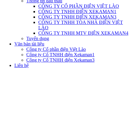
Thông tin đấu thầu
CÔNG TY CỔ PHẦN ĐIỆN VIỆT LÀO
CÔNG TY TNHH ĐIỆN XEKAMAN1
CÔNG TY TNHH ĐIỆN XEKAMAN3
CÔNG TY TNHH TÒA NHÀ ĐIỆN VIỆT
LÀO
CÔNG TY TNHH MTV ĐIỆN XEKAMAN4
Tuyển dụng
Văn bản tài liệu
Công ty Cổ phần điện Việt Lào
Công ty Cổ TNHH điện Xekaman1
Công ty Cổ TNHH điện Xekaman3
Liên hệ