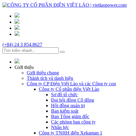
(+84) 24 3 854.8627
Giới thiệu
Giới thiệu chung
Thành tích và danh hiệu
Công ty CP Điện Việt Lào và các Công ty con
Công ty Cổ phần điện Việt Lào
Sơ đồ tổ chức
Đại hội đồng Cổ đông
Hội đồng quản trị
Ban kiểm soát
Ban Tổng giám đốc
Các phòng ban công ty
Nhân lực
Công ty TNHH điện Xekaman 1