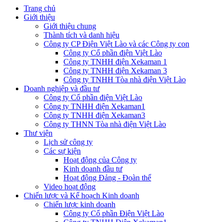
Trang chủ
Giới thiệu
Giới thiệu chung
Thành tích và danh hiệu
Công ty CP Điện Việt Lào và các Công ty con
Công ty Cổ phần điện Việt Lào
Công ty TNHH điện Xekaman 1
Công ty TNHH điện Xekaman 3
Công ty TNHH Tòa nhà điện Việt Lào
Doanh nghiệp và đầu tư
Công ty Cổ phần điện Việt Lào
Công ty TNHH điện Xekaman1
Công ty TNHH điện Xekaman3
Công ty THNN Tòa nhà điện Việt Lào
Thư viện
Lịch sử công ty
Các sự kiện
Hoạt động của Công ty
Kinh doanh đầu tư
Hoạt động Đảng - Đoàn thể
Video hoạt động
Chiến lược và Kế hoạch Kinh doanh
Chiến lược kinh doanh
Công ty Cổ phần Điện Việt Lào