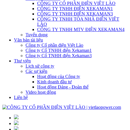
CÔNG TY CỔ PHẦN ĐIỆN VIỆT LÀO
CÔNG TY TNHH ĐIỆN XEKAMAN1
CÔNG TY TNHH ĐIỆN XEKAMAN3
CÔNG TY TNHH TÒA NHÀ ĐIỆN VIỆT
LÀO
CÔNG TY TNHH MTV ĐIỆN XEKAMAN4
Tuyển dụng
Văn bản tài liệu
Công ty Cổ phần điện Việt Lào
Công ty Cổ TNHH điện Xekaman1
Công ty Cổ TNHH điện Xekaman3
Thư viện
Lịch sử công ty
Các sự kiện
Hoạt động của Công ty
Kinh doanh đầu tư
Hoạt động Đảng - Đoàn thể
Video hoạt động
Liên hệ