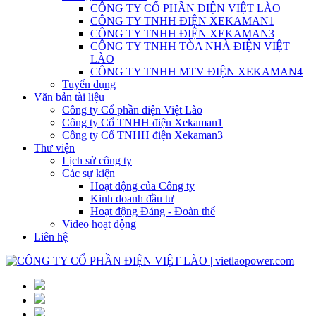
CÔNG TY CỔ PHẦN ĐIỆN VIỆT LÀO
CÔNG TY TNHH ĐIỆN XEKAMAN1
CÔNG TY TNHH ĐIỆN XEKAMAN3
CÔNG TY TNHH TÒA NHÀ ĐIỆN VIỆT
LÀO
CÔNG TY TNHH MTV ĐIỆN XEKAMAN4
Tuyển dụng
Văn bản tài liệu
Công ty Cổ phần điện Việt Lào
Công ty Cổ TNHH điện Xekaman1
Công ty Cổ TNHH điện Xekaman3
Thư viện
Lịch sử công ty
Các sự kiện
Hoạt động của Công ty
Kinh doanh đầu tư
Hoạt động Đảng - Đoàn thể
Video hoạt động
Liên hệ