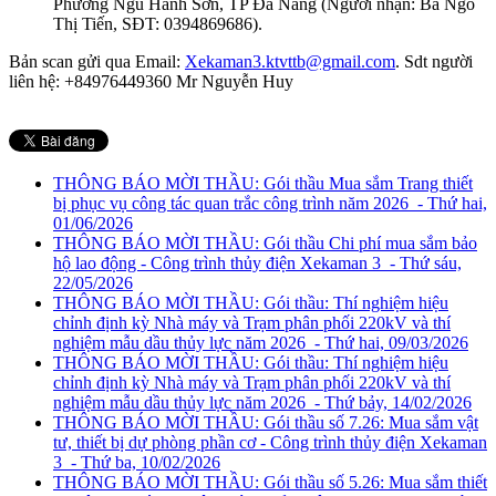
Phường Ngũ Hành Sơn, TP Đà Nẵng (Người nhận: Bà Ngô
Thị Tiến, SĐT: 0394869686).
Bản scan gửi qua Email:
Xekaman3.ktvttb@gmail.com
. Sdt người
liên hệ: +84976449360 Mr Nguyễn Huy
THÔNG BÁO MỜI THẦU: Gói thầu Mua sắm Trang thiết
bị phục vụ công tác quan trắc công trình năm 2026
- Thứ hai,
01/06/2026
THÔNG BÁO MỜI THẦU: Gói thầu Chi phí mua sắm bảo
hộ lao động - Công trình thủy điện Xekaman 3
- Thứ sáu,
22/05/2026
THÔNG BÁO MỜI THẦU: Gói thầu: Thí nghiệm hiệu
chỉnh định kỳ Nhà máy và Trạm phân phối 220kV và thí
nghiệm mẫu dầu thủy lực năm 2026
- Thứ hai, 09/03/2026
THÔNG BÁO MỜI THẦU: Gói thầu: Thí nghiệm hiệu
chỉnh định kỳ Nhà máy và Trạm phân phối 220kV và thí
nghiệm mẫu dầu thủy lực năm 2026
- Thứ bảy, 14/02/2026
THÔNG BÁO MỜI THẦU: Gói thầu số 7.26: Mua sắm vật
tư, thiết bị dự phòng phần cơ - Công trình thủy điện Xekaman
3
- Thứ ba, 10/02/2026
THÔNG BÁO MỜI THẦU: Gói thầu số 5.26: Mua sắm thiết