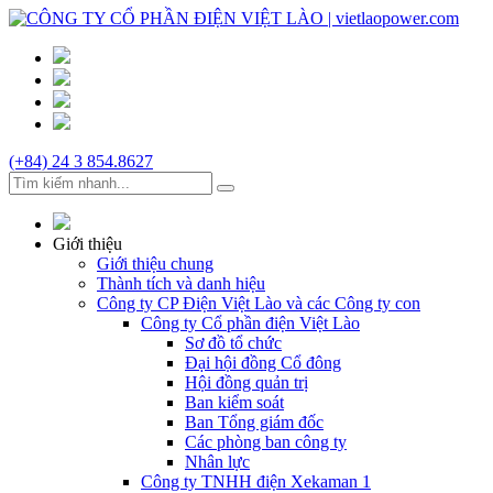
(+84) 24 3 854.8627
Giới thiệu
Giới thiệu chung
Thành tích và danh hiệu
Công ty CP Điện Việt Lào và các Công ty con
Công ty Cổ phần điện Việt Lào
Sơ đồ tổ chức
Đại hội đồng Cổ đông
Hội đồng quản trị
Ban kiểm soát
Ban Tổng giám đốc
Các phòng ban công ty
Nhân lực
Công ty TNHH điện Xekaman 1