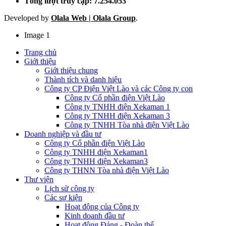
Tổng lượt truy cập: 7.254.053
Developed by
Olala Web | Olala Group
.
Image 1
Trang chủ
Giới thiệu
Giới thiệu chung
Thành tích và danh hiệu
Công ty CP Điện Việt Lào và các Công ty con
Công ty Cổ phần điện Việt Lào
Công ty TNHH điện Xekaman 1
Công ty TNHH điện Xekaman 3
Công ty TNHH Tòa nhà điện Việt Lào
Doanh nghiệp và đầu tư
Công ty Cổ phần điện Việt Lào
Công ty TNHH điện Xekaman1
Công ty TNHH điện Xekaman3
Công ty THNN Tòa nhà điện Việt Lào
Thư viện
Lịch sử công ty
Các sự kiện
Hoạt động của Công ty
Kinh doanh đầu tư
Hoạt động Đảng - Đoàn thể