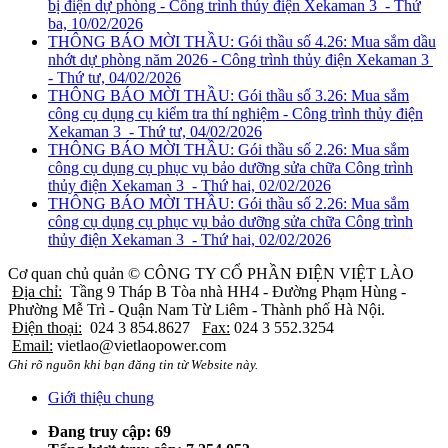
bị điện dự phòng - Công trình thủy điện Xekaman 3
- Thứ
ba, 10/02/2026
THÔNG BÁO MỜI THẦU: Gói thầu số 4.26: Mua sắm dầu
nhớt dự phòng năm 2026 - Công trình thủy điện Xekaman 3
- Thứ tư, 04/02/2026
THÔNG BÁO MỜI THẦU: Gói thầu số 3.26: Mua sắm
công cụ dụng cụ kiểm tra thí nghiệm - Công trình thủy điện
Xekaman 3
- Thứ tư, 04/02/2026
THÔNG BÁO MỜI THẦU: Gói thầu số 2.26: Mua sắm
công cụ dụng cụ phục vụ bảo dưỡng sửa chữa Công trình
thủy điện Xekaman 3
- Thứ hai, 02/02/2026
THÔNG BÁO MỜI THẦU: Gói thầu số 2.26: Mua sắm
công cụ dụng cụ phục vụ bảo dưỡng sửa chữa Công trình
thủy điện Xekaman 3
- Thứ hai, 02/02/2026
Cơ quan chủ quản ©
CÔNG TY CỔ PHẦN ĐIỆN VIỆT LÀO
Địa chỉ:
Tầng 9 Tháp B Tòa nhà HH4 - Đường Phạm Hùng -
Phường Mễ Trì - Quận Nam Từ Liêm - Thành phố Hà Nội.
Điện thoại:
024 3 854.8627
Fax:
024 3 552.3254
Email:
vietlao@vietlaopower.com
Ghi rõ nguồn khi bạn đăng tin từ Website này.
Giới thiệu chung
Đang truy cập: 69