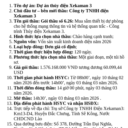
Tên dự án: Dự án thủy điện Xekaman 3
Chủ đầu tư – bên mời thầu: Công ty TNHH điện
Xekaman 3
Tên gói thầu:
Gói thầu số 6.26:
Mua sắm thiết bị dự phòng
cho hệ thống mạng thông tin và hệ thống quan trắc - Công
trình Thủy điện Xekaman 3.
Hình thức lựa chọn nhà thầu:
Chào hàng cạnh tranh;
Nguồn vốn:
Vốn sản xuất kinh doanh điện năm 2026
Loại hợp đồng: Đơn giá cố định
;
Thời gian thực hiện hợp đồng:
120 ngày.
Phương thức lựa chọn nhà thầu:
Một giai đoạn, một túi hồ
sơ.
Giá gói thầu:
1.576.168.000 VNĐ tương đương 60.099,44
USD
Thời gian phát hành HS
YC
:
Từ 08h00’, ngày 10 tháng 02
năm 2026 đến trước 14h00’, ngày 03 tháng 03 năm 2026.
Thời điểm đóng thầu:
14 giờ 00 phút, ngày 03 tháng 03
năm 2026.
Mở thầu:
14h30’, ngày 03 tháng 03 năm 2026 .
Địa điểm phát hành HSYC và nhận HSĐX:
Trực tiếp về địa chỉ: Trụ sở Công ty TNHH Điện Xekaman3:
Km13-D4, Huyện Đắc Chưng, Tỉnh Sê Kông, Nước
CHDCND Lào
Qua đường bưu điện: Số 378, Đường Trần Đại Nghĩa,