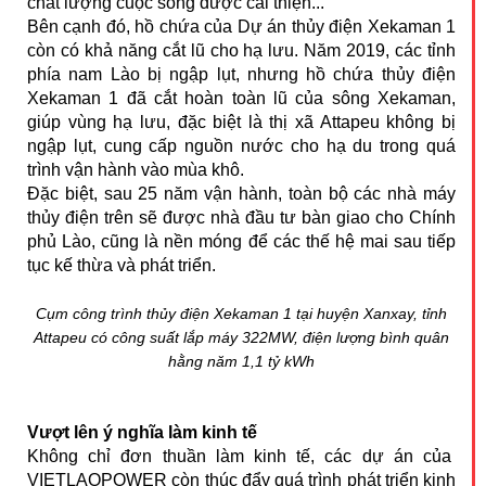
chất lượng cuộc sống được cải thiện...
Bên cạnh đó, hồ chứa của Dự án thủy điện Xekaman 1
còn có khả năng cắt lũ cho hạ lưu. Năm 2019, các tỉnh
phía nam Lào bị ngập lụt, nhưng hồ chứa thủy điện
Xekaman 1 đã cắt hoàn toàn lũ của sông Xekaman,
giúp vùng hạ lưu, đặc biệt là thị xã Attapeu không bị
ngập lụt, cung cấp nguồn nước cho hạ du trong quá
trình vận hành vào mùa khô.
Đặc biệt, sau 25 năm vận hành, toàn bộ các nhà máy
thủy điện trên sẽ được nhà đầu tư bàn giao cho Chính
phủ Lào, cũng là nền móng để các thế hệ mai sau tiếp
tục kế thừa và phát triển.
Cụm công trình thủy điện Xekaman 1 tại huyện Xanxay, tỉnh
Attapeu có công suất lắp máy 322MW, điện lượng bình quân
hằng năm 1,1 tỷ kWh
Vượt lên ý nghĩa làm kinh tế
Không chỉ đơn thuần làm kinh tế, các dự án của
VIETLAOPOWER còn thúc đẩy quá trình phát triển kinh