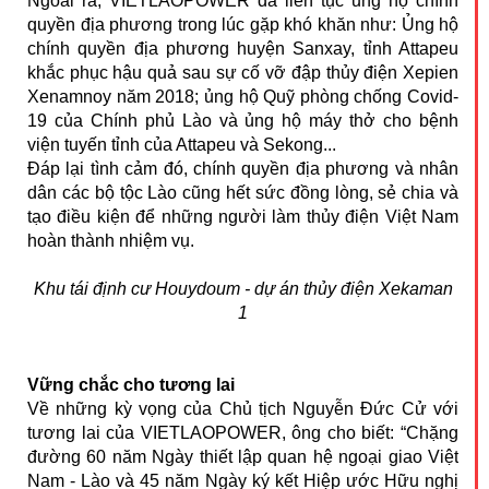
Ngoài ra, VIETLAOPOWER đã liên tục ủng hộ chính
quyền địa phương trong lúc gặp khó khăn như: Ủng hộ
chính quyền địa phương huyện Sanxay, tỉnh Attapeu
khắc phục hậu quả sau sự cố vỡ đập thủy điện Xepien
Xenamnoy năm 2018; ủng hộ Quỹ phòng chống Covid-
19 của Chính phủ Lào và ủng hộ máy thở cho bệnh
viện tuyến tỉnh của Attapeu và Sekong...
Đáp lại tình cảm đó, chính quyền địa phương và nhân
dân các bộ tộc Lào cũng hết sức đồng lòng, sẻ chia và
tạo điều kiện để những người làm thủy điện Việt Nam
hoàn thành nhiệm vụ.
Khu tái định cư Houydoum - dự án thủy điện Xekaman
1
Vững chắc cho tương lai
Về những kỳ vọng của Chủ tịch Nguyễn Đức Cử với
tương lai của VIETLAOPOWER, ông cho biết: “Chặng
đường 60 năm Ngày thiết lập quan hệ ngoại giao Việt
Nam - Lào và 45 năm Ngày ký kết Hiệp ước Hữu nghị