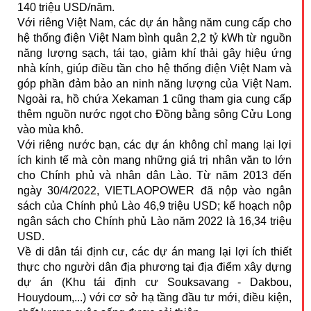
140 triệu USD/năm.
Với riêng Việt Nam, các dự án hằng năm cung cấp cho
hệ thống điện Việt Nam bình quân 2,2 tỷ kWh từ nguồn
năng lượng sạch, tái tạo, giảm khí thải gây hiệu ứng
nhà kính, giúp điều tần cho hệ thống điện Việt Nam và
góp phần đảm bảo an ninh năng lượng của Việt Nam.
Ngoài ra, hồ chứa Xekaman 1 cũng tham gia cung cấp
thêm nguồn nước ngọt cho Đồng bằng sông Cửu Long
vào mùa khô.
Với riêng nước bạn, các dự án không chỉ mang lại lợi
ích kinh tế mà còn mang những giá trị nhân văn to lớn
cho Chính phủ và nhân dân Lào. Từ năm 2013 đến
ngày 30/4/2022, VIETLAOPOWER đã nộp vào ngân
sách của Chính phủ Lào 46,9 triệu USD; kế hoạch nộp
ngân sách cho Chính phủ Lào năm 2022 là 16,34 triệu
USD.
Về di dân tái định cư, các dự án mang lại lợi ích thiết
thực cho người dân địa phương tại địa điểm xây dựng
dự án (Khu tái định cư Souksavang - Dakbou,
Houydoum,...) với cơ sở hạ tầng đầu tư mới, điều kiện,