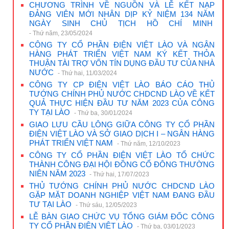
CHƯƠNG TRÌNH VỀ NGUỒN VÀ LỄ KẾT NẠP
ĐẢNG VIÊN MỚI NHÂN DỊP KỶ NIỆM 134 NĂM
NGÀY SINH CHỦ TỊCH HỒ CHÍ MINH
- Thứ năm, 23/05/2024
CÔNG TY CỔ PHẦN ĐIỆN VIỆT LÀO VÀ NGÂN
HÀNG PHÁT TRIỂN VIỆT NAM KÝ KẾT THỎA
THUẬN TÀI TRỢ VỐN TÍN DỤNG ĐẦU TƯ CỦA NHÀ
NƯỚC
- Thứ hai, 11/03/2024
CÔNG TY CP ĐIỆN VIỆT LÀO BÁO CÁO THỦ
TƯỚNG CHÍNH PHỦ NƯỚC CHDCND LÀO VỀ KẾT
QUẢ THỰC HIỆN ĐẦU TƯ NĂM 2023 CỦA CÔNG
TY TẠI LÀO
- Thứ ba, 30/01/2024
GIAO LƯU CẦU LÔNG GIỮA CÔNG TY CỔ PHẦN
ĐIỆN VIỆT LÀO VÀ SỞ GIAO DỊCH I – NGÂN HÀNG
PHÁT TRIỂN VIỆT NAM
- Thứ năm, 12/10/2023
CÔNG TY CỔ PHẦN ĐIỆN VIỆT LÀO TỔ CHỨC
THÀNH CÔNG ĐẠI HỘI ĐỒNG CỔ ĐÔNG THƯỜNG
NIÊN NĂM 2023
- Thứ hai, 17/07/2023
THỦ TƯỚNG CHÍNH PHỦ NƯỚC CHDCND LÀO
GẶP MẶT DOANH NGHIỆP VIỆT NAM ĐANG ĐẦU
TƯ TẠI LÀO
- Thứ sáu, 12/05/2023
LỄ BÀN GIAO CHỨC VỤ TỔNG GIÁM ĐỐC CÔNG
TY CỔ PHẦN ĐIỆN VIỆT LÀO
- Thứ ba, 03/01/2023