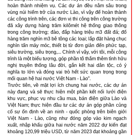
hoàn thành nhiệm vụ. Các dự án đều nằm sâu trong
vùng núi hiểm trở của nước Lào, vì vậy để hoàn thành
các công trình trên, các đơn vị thi công trên công trường
đã xây dựng hàng trăm kilômét hệ thống giao thông
trong công trường; đào, đắp hàng triệu m3 đất đá; đổ
hàng trăm nghìn m3 bê tông các loại; lắp đặt hàng chục
nghìn tấn máy móc, thiết bị từ đơn giản đến phức tạp,
siêu trường, siêu trọng,... Chính vì vậy, với tôi, mỗi công
trình là một biểu tượng, góp phần tô thắm thêm tình hữu
nghị truyền thống lâu đời, gắn kết hai dân tộc, có ý
nghĩa to lớn và đóng vai trò hết sức quan trọng trong
mối quan hệ hai nước Việt Nam - Lào”.
Trước tiên, về mặt lợi ích chung hai nước, các dự án
này đang và sẽ thực hiện một phần kết nối lưới điện
khu vực, phục vụ nhu cầu mua, bán điện giữa Lào và
Việt Nam; thực hiện đầu tư các dự án góp phần củng
cố sự ổn định về an ninh - quốc phòng trên biên giới
Việt Nam - Lào, cũng như đóng góp vào kim ngạch
xuất, nhập khẩu giữa hai nước năm 2022 dự kiến đạt
khoảng 120,99 triệu USD, từ năm 2023 đạt khoảng gần