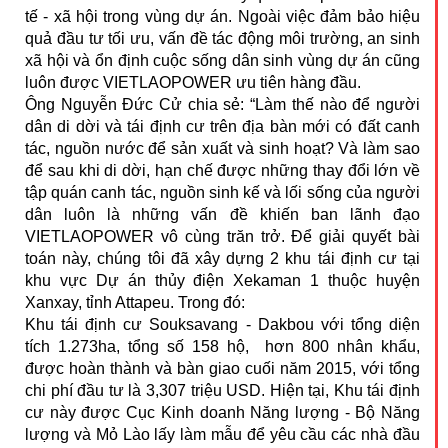
tế - xã hội trong vùng dự án. Ngoài việc đảm bảo hiệu
quả đầu tư tối ưu, vấn đề tác động môi trường, an sinh
xã hội và ổn định cuộc sống dân sinh vùng dự án cũng
luôn được VIETLAOPOWER ưu tiên hàng đầu.
Ông Nguyễn Đức Cử chia sẻ: “Làm thế nào để người
dân di dời và tái định cư trên địa bàn mới có đất canh
tác, nguồn nước để sản xuất và sinh hoạt? Và làm sao
để sau khi di dời, hạn chế được những thay đổi lớn về
tập quán canh tác, nguồn sinh kế và lối sống của người
dân luôn là những vấn đề khiến ban lãnh đạo
VIETLAOPOWER vô cùng trăn trở. Để giải quyết bài
toán này, chúng tôi đã xây dựng 2 khu tái định cư tại
khu vực Dự án thủy điện Xekaman 1 thuộc huyện
Xanxay, tỉnh Attapeu. Trong đó:
Khu tái định cư Souksavang - Dakbou với tổng diện
tích 1.273ha, tổng số 158 hộ, hơn 800 nhân khẩu,
được hoàn thành và bàn giao cuối năm 2015, với tổng
chi phí đầu tư là 3,307 triệu USD. Hiện tại, Khu tái định
cư này được Cục Kinh doanh Năng lượng - Bộ Năng
lượng và Mỏ Lào lấy làm mẫu để yêu cầu các nhà đầu