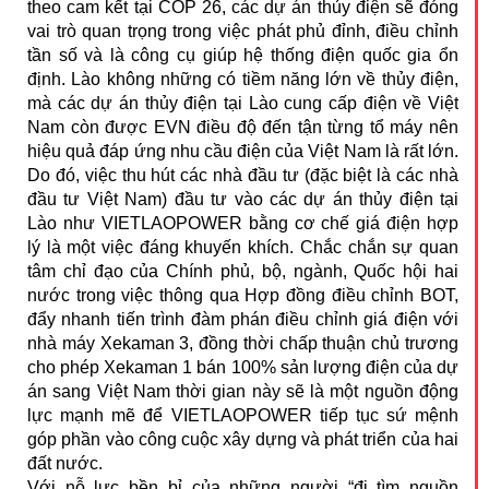
theo cam kết tại COP 26, các dự án thủy điện sẽ đóng
vai trò quan trọng trong việc phát phủ đỉnh, điều chỉnh
tần số và là công cụ giúp hệ thống điện quốc gia ổn
định. Lào không những có tiềm năng lớn về thủy điện,
mà các dự án thủy điện tại Lào cung cấp điện về Việt
Nam còn được EVN điều độ đến tận từng tổ máy nên
hiệu quả đáp ứng nhu cầu điện của Việt Nam là rất lớn.
Do đó, việc thu hút các nhà đầu tư (đặc biệt là các nhà
đầu tư Việt Nam) đầu tư vào các dự án thủy điện tại
Lào như VIETLAOPOWER bằng cơ chế giá điện hợp
lý là một việc đáng khuyến khích. Chắc chắn sự quan
tâm chỉ đạo của Chính phủ, bộ, ngành, Quốc hội hai
nước trong việc thông qua Hợp đồng điều chỉnh BOT,
đẩy nhanh tiến trình đàm phán điều chỉnh giá điện với
nhà máy Xekaman 3, đồng thời chấp thuận chủ trương
cho phép Xekaman 1 bán 100% sản lượng điện của dự
án sang Việt Nam thời gian này sẽ là một nguồn động
lực mạnh mẽ để VIETLAOPOWER tiếp tục sứ mệnh
góp phần vào công cuộc xây dựng và phát triển của hai
đất nước.
Với nỗ lực bền bỉ của những người “đi tìm nguồn