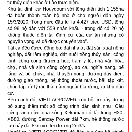
tư thủy điện khác ở Lào thực hiện.
Khu tái định cư Houydoum với tổng diện tích 1.155ha
đã hoàn thành toàn bộ nhà ở cho người dân ngày
15/3/2020. Tổng mức đầu tư là 4,427 triệu USD, tổng
số 98 hộ dân với 559 nhân khẩu - trong đó có 20 hộ
không thuộc diện tái định cư của dự án nhưng có
nguyện vọng và đã được chuyển vào”.
Tất cả đều được đồng bộ: đất nhà ở, đất sản xuất nông
nghiệp, đất lâm nghiệp, đất nuôi trồng thủy sản; công
trình công cộng (trường học, trạm y tế, nhà văn hóa,
chợ, nhà vệ sinh công cộng), ao cá, nghĩa trang, bể
lắng và bể chứa, nhà khuyến nông, đường dây điện,
đường giao thông, hệ thống thoát nước, bãi tập kết,
chôn lấp xử lý rác thải nằm ngoài bìa rừng, xa khu dân
cư.
Bên cạnh đó, VIETLAOPOWER còn hỗ trợ xây dựng
bổ sung thêm một số công trình dân sinh như: Cầu
cứng vĩnh cửu qua sông Xekaman có tải trọng H30-
XB80, đường Sanxay Power dài 7km, hệ thống nước
tự chảy dài 8km với lưu lượng 2m3/s.