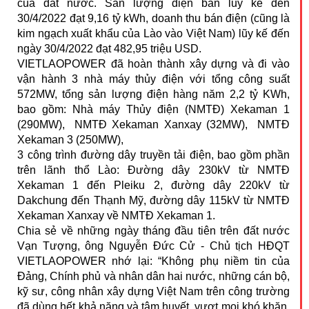
của đất nước. Sản lượng điện bán lũy kế đến
30/4/2022 đạt 9,16 tỷ kWh, doanh thu bán điện (cũng là
kim ngạch xuất khẩu của Lào vào Việt Nam) lũy kế đến
ngày 30/4/2022 đạt 482,95 triệu USD.
VIETLAOPOWER đã hoàn thành xây dựng và đi vào
vận hành 3 nhà máy thủy điện với tổng công suất
572MW, tổng sản lượng điện hàng năm 2,2 tỷ KWh,
bao gồm: Nhà máy Thủy điện (NMTĐ) Xekaman 1
(290MW), NMTĐ Xekaman Xanxay (32MW), NMTĐ
Xekaman 3 (250MW),
3 công trình đường dây truyền tải điện, bao gồm phần
trên lãnh thổ Lào: Đường dây 230kV từ NMTĐ
Xekaman 1 đến Pleiku 2, đường dây 220kV từ
Dakchung đến Thạnh Mỹ, đường dây 115kV từ NMTĐ
Xekaman Xanxay về NMTĐ Xekaman 1.
Chia sẻ về những ngày tháng đầu tiên trên đất nước
Vạn Tượng, ông Nguyễn Đức Cử - Chủ tịch HĐQT
VIETLAOPOWER nhớ lại: “Không phụ niềm tin của
Đảng, Chính phủ và nhân dân hai nước, những cán bộ,
kỹ sư, công nhân xây dựng Việt Nam trên công trường
đã dùng hết khả năng và tâm huyết, vượt mọi khó khăn,