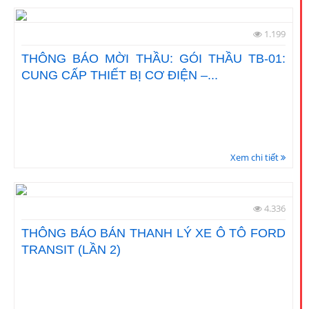
1.199
THÔNG BÁO MỜI THẦU: GÓI THẦU TB-01:
CUNG CẤP THIẾT BỊ CƠ ĐIỆN –...
Xem chi tiết
4.336
THÔNG BÁO BÁN THANH LÝ XE Ô TÔ FORD
TRANSIT (LẦN 2)