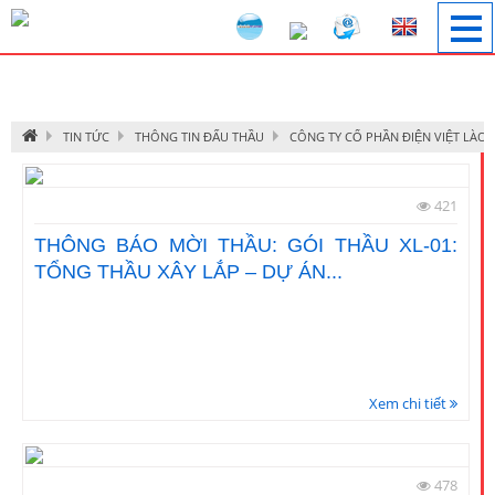
Image 1
TIN TỨC
THÔNG TIN ĐẤU THẦU
CÔNG TY CỔ PHẦN ĐIỆN VIỆT LÀO
421
THÔNG BÁO MỜI THẦU: GÓI THẦU XL-01:
TỔNG THẦU XÂY LẮP – DỰ ÁN...
Xem chi tiết
478