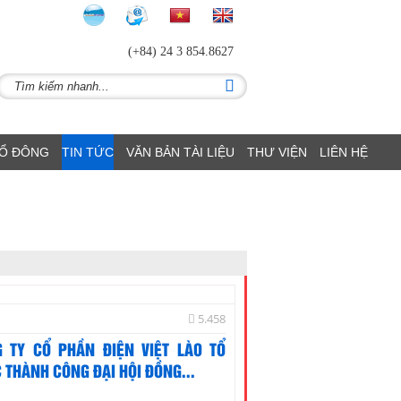
(+84) 24 3 854.8627
CỔ ĐÔNG
TIN TỨC
VĂN BẢN TÀI LIỆU
THƯ VIỆN
LIÊN HỆ
5.458
 TY CỔ PHẦN ĐIỆN VIỆT LÀO TỔ
 THÀNH CÔNG ĐẠI HỘI ĐỒNG...