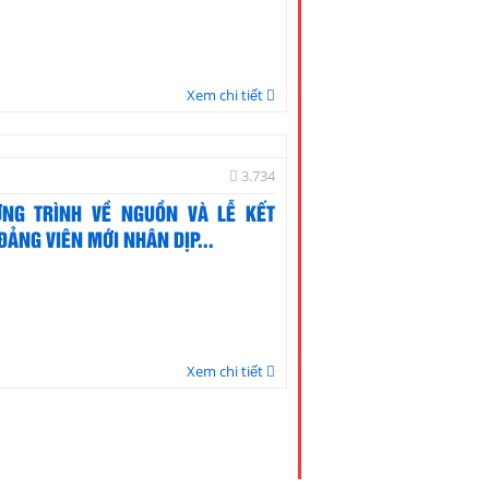
Xem chi tiết
3.734
NG TRÌNH VỀ NGUỒN VÀ LỄ KẾT
ĐẢNG VIÊN MỚI NHÂN DỊP...
Xem chi tiết