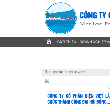
Image 1
GIỚI THIỆU
DOANH NGHIỆP V
TIN TỨC
TIN CÔNG TY
CÔNG TY CỔ PHẦN ĐIỆN VIỆT LÀ
CHỨC THÀNH CÔNG ĐẠI HỘI ĐỒNG..