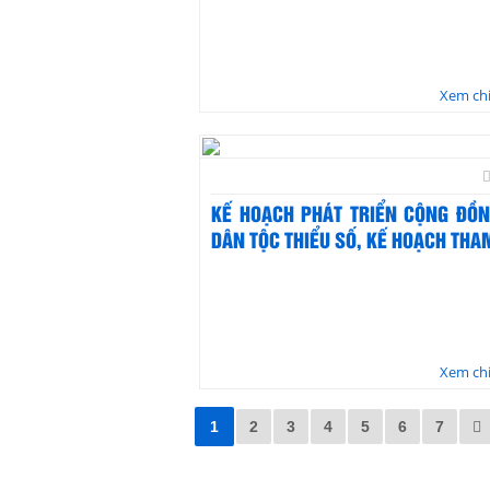
Xem chi
KẾ HOẠCH PHÁT TRIỂN CỘNG ĐỒN
DÂN TỘC THIỂU SỐ, KẾ HOẠCH THAM
Xem chi
1
2
3
4
5
6
7