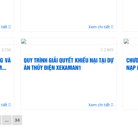
 tiết
Xem chi tiết
3.134
2.865
G VÀ
QUY TRÌNH GIẢI QUYẾT KHIẾU NẠI TẠI DỰ
CHƯƠ
...
ÁN THỦY ĐIỆN XEKAMAN1
NẠP 
 tiết
Xem chi tiết
...
34