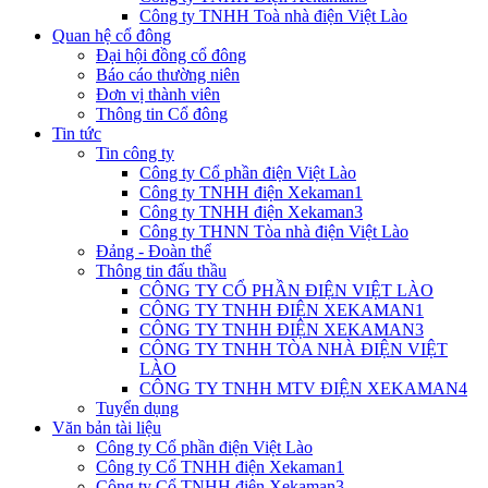
Công ty TNHH Toà nhà điện Việt Lào
Quan hệ cổ đông
Đại hội đồng cổ đông
Báo cáo thường niên
Đơn vị thành viên
Thông tin Cổ đông
Tin tức
Tin công ty
Công ty Cổ phần điện Việt Lào
Công ty TNHH điện Xekaman1
Công ty TNHH điện Xekaman3
Công ty THNN Tòa nhà điện Việt Lào
Đảng - Đoàn thể
Thông tin đấu thầu
CÔNG TY CỔ PHẦN ĐIỆN VIỆT LÀO
CÔNG TY TNHH ĐIỆN XEKAMAN1
CÔNG TY TNHH ĐIỆN XEKAMAN3
CÔNG TY TNHH TÒA NHÀ ĐIỆN VIỆT
LÀO
CÔNG TY TNHH MTV ĐIỆN XEKAMAN4
Tuyển dụng
Văn bản tài liệu
Công ty Cổ phần điện Việt Lào
Công ty Cổ TNHH điện Xekaman1
Công ty Cổ TNHH điện Xekaman3