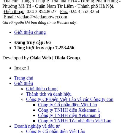
Địa chỉ:
Tầng 9 Tháp B Tòa nhà HH4 - Đường Phạm Hùng -
Phường Mễ Trì - Quận Nam Từ Liêm - Thành phố Hà Nội.
Điện thoại:
024 3 854.8627
Fax:
024 3 552.3254
Email:
vietlao@vietlaopower.com
Ghi rõ nguồn khi bạn đăng tin từ Website này.
Giới thiệu chung
Đang truy cập: 66
Tổng lượt truy cập: 7.253.456
Developed by
Olala Web | Olala Group
.
Image 1
Trang chủ
Giới thiệu
Giới thiệu chung
Thành tích và danh hiệu
Công ty CP Điện Việt Lào và các Công ty con
Công ty Cổ phần điện Việt Lào
Công ty TNHH điện Xekaman 1
Công ty TNHH điện Xekaman 3
Công ty TNHH Tòa nhà điện Việt Lào
Doanh nghiệp và đầu tư
Công ty Cổ phần điện Việt Lào