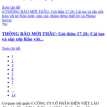
Xem chi tiết
791
THÔNG BÁO MỜI THẦU: Gói thầu 17.26: Cải tạo
và sắp xếp Kho vật...
Xem chi tiết
1
2
3
4
5
6
7
...
14
Cơ quan chủ quản ©
CÔNG TY CỔ PHẦN ĐIỆN VIỆT LÀO