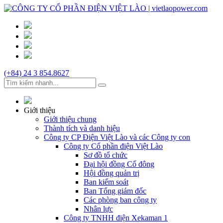
(+84) 24 3 854.8627
Giới thiệu
Giới thiệu chung
Thành tích và danh hiệu
Công ty CP Điện Việt Lào và các Công ty con
Công ty Cổ phần điện Việt Lào
Sơ đồ tổ chức
Đại hội đồng Cổ đông
Hội đồng quản trị
Ban kiểm soát
Ban Tổng giám đốc
Các phòng ban công ty
Nhân lực
Công ty TNHH điện Xekaman 1