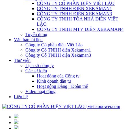
CÔNG TY CỔ PHẦN ĐIỆN VIỆT LÀO
CÔNG TY TNHH ĐIỆN XEKAMAN1
CÔNG TY TNHH ĐIỆN XEKAMAN3
CÔNG TY TNHH TÒA NHÀ ĐIỆN VIỆT
LÀO
CÔNG TY TNHH MTV ĐIỆN XEKAMAN4
Tuyển dụng
Văn bản tài liệu
Công ty Cổ phần điện Việt Lào
Công ty Cổ TNHH điện Xekaman1
Công ty Cổ TNHH điện Xekaman3
Thư viện
Lịch sử công ty
Các sự kiện
Hoạt động của Công ty
Kinh doanh đầu tư
Hoạt động Đảng - Đoàn thể
Video hoạt động
Liên hệ